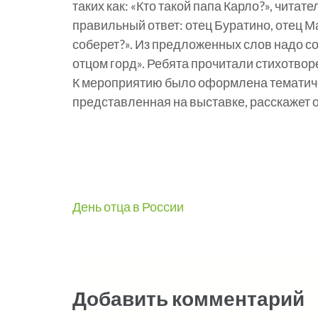
таких как: «Кто такой папа Карло?», чита
правильный ответ: отец Буратино, отец М
соберет?». Из предложенных слов надо со
отцом горд». Ребята прочитали стихотвор
К мероприятию было оформлена тематичес
представленная на выставке, расскажет о
Навигация
День отца в России
по
записям
Добавить комментарий