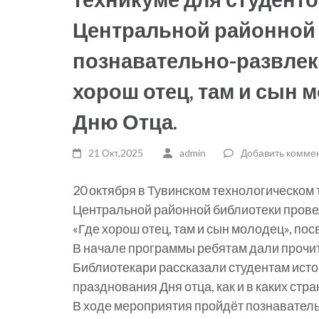
Центральной районной
познавательно-развлек
хорош отец, там и сын 
Дню Отца.
21 Окт,2025
admin
Добавить комме
20 октября в Тувинском технологическом
Центральной районной библиотеки пров
«Где хорош отец, там и сын молодец», по
В начале программы ребятам дали прочит
Библиотекари рассказали студентам исто
празднования Дня отца, как и в каких стр
В ходе мероприятия пройдёт познаватель