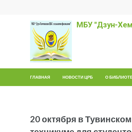
Перейти
к
содержимому
МБУ "Дзун-Хем
(нажмите
Enter)
ГЛАВНАЯ
НОВОСТИ ЦРБ
О БИБЛИОТ
20 октября в Тувинско
техникуме для студент