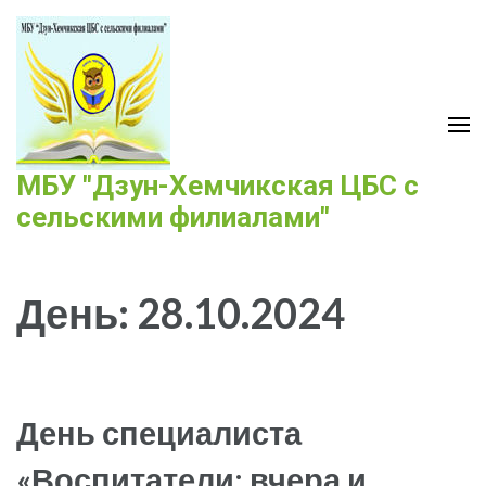
Перейти
к
содержимому
(нажмите
Enter)
МБУ "Дзун-Хемчикская ЦБС с
сельскими филиалами"
День:
28.10.2024
День специалиста
«Воспитатели: вчера и