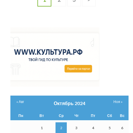
записей
« Авг
Ноя »
Октябрь 2024
Пн
Вт
Ср
Чт
Пт
Сб
Вс
1
2
3
4
5
6