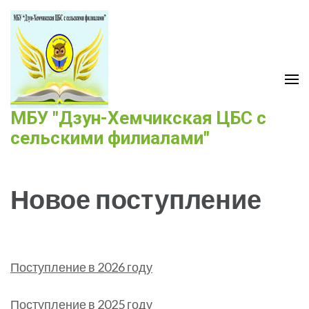
Перейти
к
содержимому
(нажмите
Enter)
МБУ "Дзун-Хемчикская ЦБС с
сельскими филиалами"
Новое поступление
Поступление в 2026 году
Поступление в 2025 году